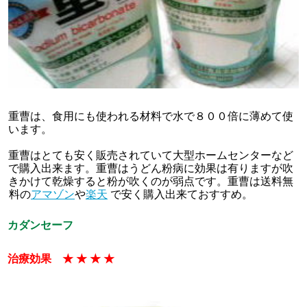
重曹は、食用にも使われる材料で水で８００倍に薄めて使
います。
重曹はとても安く販売されていて大型ホームセンターなど
で購入出来ます。重曹はうどん粉病に効果は有りますが吹
きかけて乾燥すると粉が吹くのが弱点です。重曹は送料無
料の
アマゾン
や
楽天
で安く購入出来ておすすめ。
カダンセーフ
治療効果 ★ ★ ★ ★