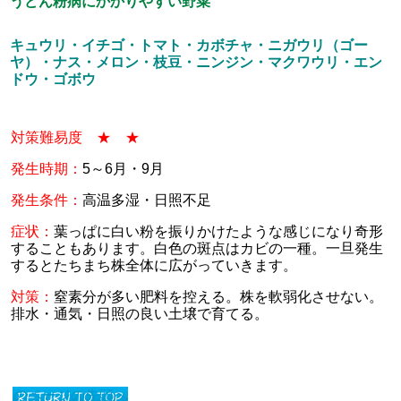
うどん粉病にかかりやすい野菜
キュウリ・イチゴ・トマト・カボチャ・ニガウリ（ゴー
ヤ）・ナス・メロン・枝豆・ニンジン・マクワウリ・エン
ドウ・ゴボウ
対策難易度 ★ ★
発生時期：
5～6月・9月
発生条件：
高温多湿・日照不足
症状：
葉っぱに白い粉を振りかけたような感じになり奇形
することもあります。白色の斑点はカビの一種。一旦発生
するとたちまち株全体に広がっていきます。
対策：
窒素分が多い肥料を控える。株を軟弱化させない。
排水・通気・日照の良い土壌で育てる。
このページの先頭へ