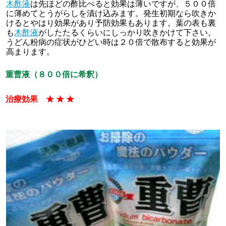
木酢液
は先ほどの酢比べると効果は薄いですが、５００倍
に薄めてとうがらしを漬け込みます。発生初期なら吹きか
けるとやはり効果があり予防効果もあります。葉の表も裏
も
木酢液
がしたたるくらいにしっかり吹きかけて下さい。
うどん粉病の症状がひどい時は２０倍で散布すると効果が
高まります。
重曹液（８００倍に希釈）
治療効果 ★ ★ ★