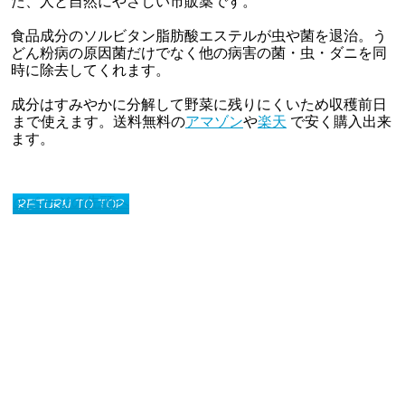
た、人と自然にやさしい市販薬です。
食品成分のソルビタン脂肪酸エステルが虫や菌を退治。う
どん粉病の原因菌だけでなく他の病害の菌・虫・ダニを同
時に除去してくれます。
成分はすみやかに分解して野菜に残りにくいため収穫前日
まで使えます。送料無料の
アマゾン
や
楽天
で安く購入出来
ます。
このページの先頭へ