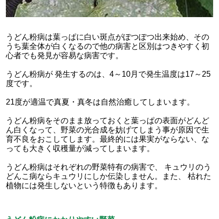
うどん粉病は葉っぱに白い斑点がぽつぽつ出来始め、その
うち葉全体が白くなるので他の病害と区別はつきやすく初
心者でも発見が容易な病害です。
うどん粉病が 発生するのは、4～10月で発生温度は17～25
度です。
21度が適温で真夏・真冬は自然治癒してしまいます。
うどん粉病をそのまま放っておくと葉っぱの表面がどんど
ん白くなって、野菜の光合成を妨げてしまう事が原因で生
育不良をおこしてします。最終的には果実がならない、な
っても大きく収穫量が減ってしまいます。
うどん粉病はそれぞれの野菜特有の病害で、 キュウリのう
どんこ病ならキュウリにしか伝染しません。また、 枯れた
植物には発生しないという特徴もあります。