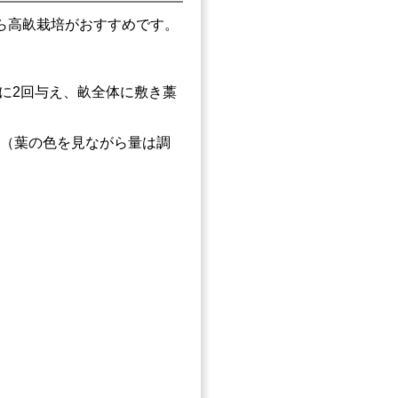
ら高畝栽培がおすすめです。
に2回与え、畝全体に敷き藁
。（葉の色を見ながら量は調