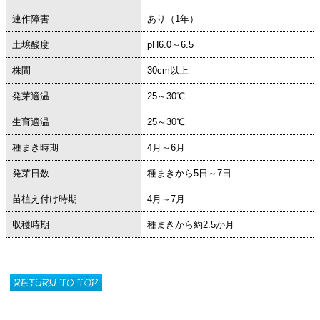
連作障害
あり（1年）
土壌酸度
pH6.0～6.5
株間
30cm以上
発芽適温
25～30℃
生育適温
25～30℃
種まき時期
4月～6月
発芽日数
種まきから5日～7日
苗植え付け時期
4月～7月
収穫時期
種まきから約2.5か月
このページの先頭へ