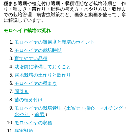
種まき適期や植え付け適期・収穫適期など栽培時期と土作
り・種まき・苗作り・肥料の与え方・水やり方法・収穫ま
での栽培管理、病害虫対策など、画像と動画を使って丁寧
に解説しています。
モロヘイヤ栽培の流れ
モロヘイヤの難易度と栽培のポイント
モロヘイヤの栽培時期
育てやすい品種
栽培前に準備しておくこと
露地栽培の土作りと畝作り
モロヘイヤの種まき
間引き
苗の植え付け
モロヘイヤの栽培管理
（
土寄せ
・
摘心
・
マルチング
・
水やり
・
追肥
）
モロヘイヤの収穫
病害対策