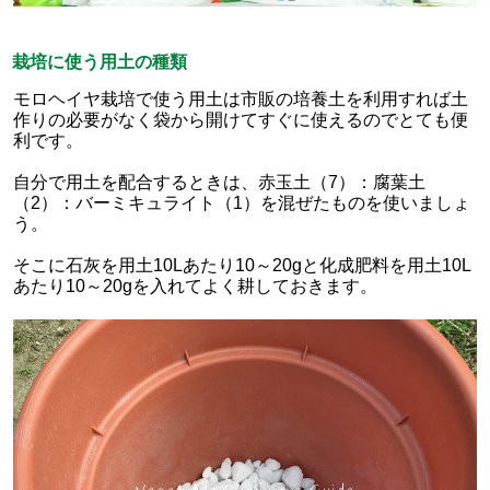
栽培に使う用土の種類
モロヘイヤ栽培で使う用土は市販の培養土を利用すれば土
作りの必要がなく袋から開けてすぐに使えるのでとても便
利です。
自分で用土を配合するときは、赤玉土（7）：腐葉土
（2）：バーミキュライト（1）を混ぜたものを使いましょ
う。
そこに石灰を用土10Lあたり10～20gと化成肥料を用土10L
あたり10～20gを入れてよく耕しておきます。