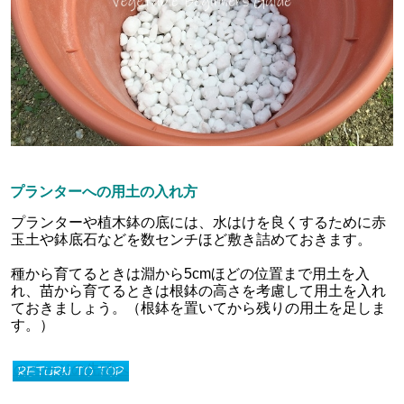
プランターへの用土の入れ方
プランターや植木鉢の底には、水はけを良くするために赤
玉土や鉢底石などを数センチほど敷き詰めておきます。
種から育てるときは淵から5cmほどの位置まで用土を入
れ、苗から育てるときは根鉢の高さを考慮して用土を入れ
ておきましょう。（根鉢を置いてから残りの用土を足しま
す。）
このページの先頭へ