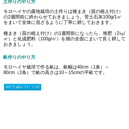
土作りのやり方
モロヘイヤの露地栽培の土作りは種まき（苗の植え付け）
の2週間前に終わらせておきましょう。苦土石灰100g/1㎡
をまいて全体に混ざるように丁寧に耕しておきます。
種まき（苗の植え付け）の1週間前になったら、堆肥（2㎏/
㎡）と化成肥料（100g/㎡）を畑の全面にまいて良く耕して
おきましょう。
畝作りのやり方
モロヘイヤ栽培で作る畝は、畝幅は40cm（1条）～
80cm（2条）で畝の高さは10～15cmの平畝です。
このページの先頭へ