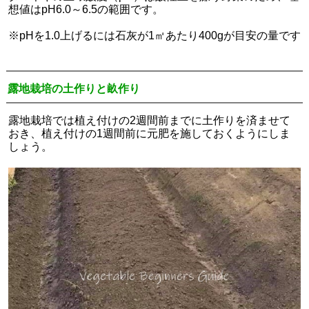
想値はpH6.0～6.5の範囲です。
※pHを1.0上げるには石灰が1㎡あたり400gが目安の量です
露地栽培の土作りと畝作り
露地栽培では植え付けの2週間前までに土作りを済ませて
おき、植え付けの1週間前に元肥を施しておくようにしま
しょう。