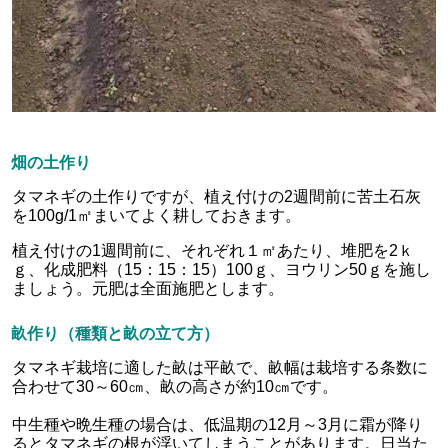
畑の土作り
タマネギの土作りですが、植え付けの2週間前に苦土石灰
を100g/1㎡まいてよく耕しておきます。
植え付けの1週間前に、それぞれ１㎡あたり、堆肥を2ｋ
ｇ、化成肥料（15：15：15）100ｇ、ヨウリン50ｇを施し
ましょう。元肥は全面施肥とします。
畝作り（種類と畝の立て方）
タマネギ栽培に適した畝は平畝で、畝幅は栽培する条数に
合わせて30～60㎝、畝の高さが約10㎝です。
中生種や晩生種の場合は、低温期の12月～3月に霜が降り
るとタマネギの根が浮いてしまうことがあります。日当た