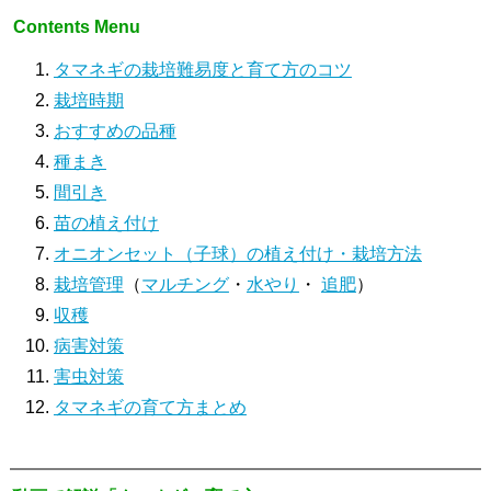
Contents Menu
タマネギの栽培難易度と育て方のコツ
栽培時期
おすすめの品種
種まき
間引き
苗の植え付け
オニオンセット（子球）の植え付け・栽培方法
栽培管理
（
マルチング
・
水やり
・
追肥
）
収穫
病害対策
害虫対策
タマネギの育て方まとめ