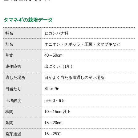
タマネギの栽培データ
科名
ヒガンバナ科
別名
オニオン・チポッラ・玉葱・タマブキなど
草丈
40～50cm
連作障害
出にくい（1年）
適した場所
日がよく当たる風通しの良い場所
🌞 or 🌤
日当たり
土壌酸度
pH6.0～6.5
株間
10～15cm以上
条間
15～20cm
発芽適温
15～25℃