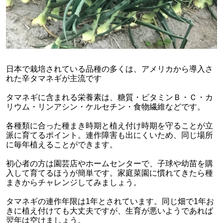
日本で栽培されている品種の多くは、アメリカから導入さ
れた辛タマネギが主流です
タマネギに含まれる栄養素は、糖質・ビタミンＢ・Ｃ・カ
リウム・リンアシン・ケルセチン・食物繊維などです。
各種類に合った種まき時期と植え付け時期を守ることが立
派に育てるポイント。連作障害も出にくいため、同じ場所
に毎年植えることができます。
初心者の方は園芸店やホームセンターで、子球や幼苗を購
入して育てるほうが簡単です。家庭菜園に慣れてきたら種
まきからチャレンジしてみましょう。
タマネギの連作年限は1年とされています。同じ畑で1年お
きに植え付けても大丈夫ですが、生育が悪いようであれば
翌年は空けましょう。