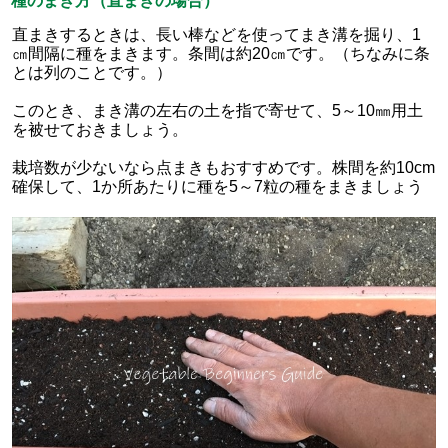
種のまき方（直まきの場合）
直まきするときは、長い棒などを使ってまき溝を掘り、1
㎝間隔に種をまきます。条間は約20㎝です。（ちなみに条
とは列のことです。）
このとき、まき溝の左右の土を指で寄せて、5～10㎜用土
を被せておきましょう。
栽培数が少ないなら点まきもおすすめです。株間を約10cm
確保して、1か所あたりに種を5～7粒の種をまきましょう