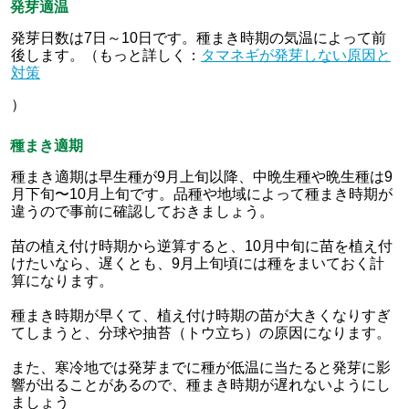
発芽適温
発芽日数は7日～10日です。種まき時期の気温によって前
後します。（もっと詳しく：
タマネギが発芽しない原因と
対策
）
種まき適期
種まき適期は早生種が9月上旬以降、中晩生種や晩生種は9
月下旬〜10月上旬です。品種や地域によって種まき時期が
違うので事前に確認しておきましょう。
苗の植え付け時期から逆算すると、10月中旬に苗を植え付
けたいなら、遅くとも、9月上旬頃には種をまいておく計
算になります。
種まき時期が早くて、植え付け時期の苗が大きくなりすぎ
てしまうと、分球や抽苔（トウ立ち）の原因になります。
また、寒冷地では発芽までに種が低温に当たると発芽に影
響が出ることがあるので、種まき時期が遅れないようにし
ましょう