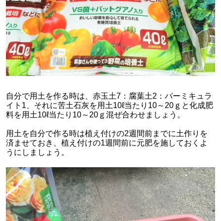
自分で用土を作る時は、赤玉土7：腐葉土2：バーミキュラ
イト1、それに苦土石灰を用土10ℓ当たり10～20ｇと化成肥
料を用土10ℓ当たり10～20ｇ混ぜ合わせましょう。
用土を自分で作る時は植え付けの2週間前までに土作りを
済ませておき、植え付けの1週間前に元肥を施しておくよ
うにしましょう。