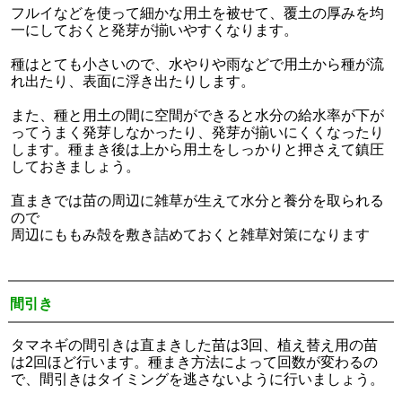
フルイなどを使って細かな用土を被せて、覆土の厚みを均
一にしておくと発芽が揃いやすくなります。
種はとても小さいので、水やりや雨などで用土から種が流
れ出たり、表面に浮き出たりします。
また、種と用土の間に空間ができると水分の給水率が下が
ってうまく発芽しなかったり、発芽が揃いにくくなったり
します。種まき後は上から用土をしっかりと押さえて鎮圧
しておきましょう。
直まきでは苗の周辺に雑草が生えて水分と養分を取られる
ので
周辺にももみ殻を敷き詰めておくと雑草対策になります
間引き
タマネギの間引きは直まきした苗は3回、植え替え用の苗
は2回ほど行います。種まき方法によって回数が変わるの
で、間引きはタイミングを逃さないように行いましょう。