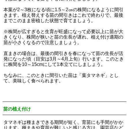
本葉が2～3枚になる頃に1.5～2㎝の株間になるように間引
きます。植え替えする苗の間引きはこれで終わりで、最後
までこのまま密植した状態で育てましょう。
※株間が広すぎると生育が旺盛になって必要以上に苗が大
きくなり、株間が狭いと苗の生長が遅れ、植え付け適期の
苗が小さくなるので注意しましょう。
直まきの場合は、最後の間引きを春になって苗の生長が活
発になった頃（目安は3月～4月上旬）行います。このとき
に株間を10～15cmにして1本立てにしましょう。
ちなみに、このときに間引いた苗は「葉タマネギ」とし
て、美味しく食べられます。
苗の植え付け
タマネギは種まきできる期間が短く、育苗にも手間がかか
ります。種まきや育苗が難しいと感じる方は、園芸店など