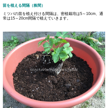
苗を植える間隔（株間）
ミツバの苗を植え付ける間隔は、密植栽培は5～10cm、通
常は15～20cm間隔で植えていきます。