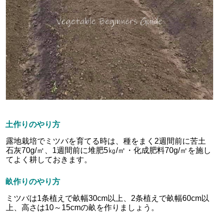
土作りのやり方
露地栽培でミツバを育てる時は、種をまく2週間前に苦土
石灰70g/㎡、1週間前に堆肥5㎏/㎡・化成肥料70g/㎡を施し
てよく耕しておきます。
畝作りのやり方
ミツバは1条植えで畝幅30cm以上、2条植えで畝幅60cm以
上、高さは10～15cmの畝を作りましょう。