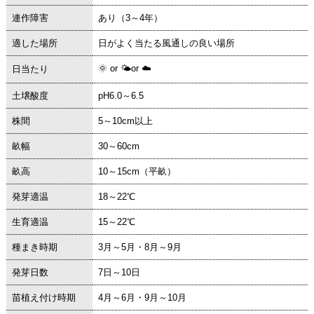
連作障害
あり（3～4年）
適した場所
日がよく当たる風通しの良い場所
🌞 or 🌤or ☁
日当たり
土壌酸度
pH6.0～6.5
株間
5～10cm以上
畝幅
30～60cm
畝高
10～15cm（平畝）
発芽適温
18～22℃
生育適温
15～22℃
種まき時期
3月～5月・8月～9月
発芽日数
7日～10日
苗植え付け時期
4月～6月・9月～10月