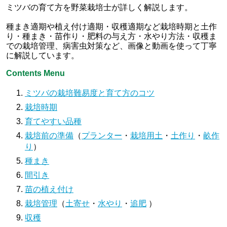
ミツバの育て方を野菜栽培士が詳しく解説します。
種まき適期や植え付け適期・収穫適期など栽培時期と土作
り・種まき・苗作り・肥料の与え方・水やり方法・収穫ま
での栽培管理、病害虫対策など、画像と動画を使って丁寧
に解説しています。
Contents Menu
ミツバの栽培難易度と育て方のコツ
栽培時期
育てやすい品種
栽培前の準備
（
プランター
・
栽培用土
・
土作り
・
畝作
り
）
種まき
間引き
苗の植え付け
栽培管理
（
土寄せ
・
水やり
・
追肥
）
収穫