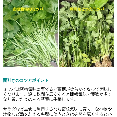
間引きのコツとポイント
ミツバは密植気味に育てると葉柄が柔らかくなって美味し
くなります。逆に株間を広くすると開帳気味で葉数が多く
なり歯ごたえのある茎葉に生長します。
サラダなど生食に利用するなら密植気味に育て、なべ物や
汁物など熱を加える料理に使うときは株間を広くするとい