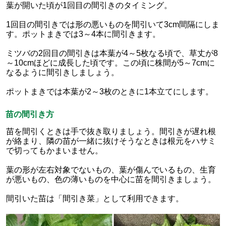
葉が開いた頃が1回目の間引きのタイミング。
1回目の間引きでは形の悪いものを間引いて3cm間隔にしま
す。ポットまきでは3～4本に間引きます。
ミツバの2回目の間引きは本葉が4～5枚なる頃で、草丈が8
～10cmほどに成長した頃です。この頃に株間が5～7cmに
なるように間引きしましょう。
ポットまきでは本葉が2～3枚のときに1本立てにします。
苗の間引き方
苗を間引くときは手で抜き取りましょう。間引きが遅れ根
が絡まり、隣の苗が一緒に抜けそうなときは根元をハサミ
で切ってもかまいません。
葉の形が左右対象でないもの、葉が傷んでいるもの、生育
が悪いもの、色の薄いものを中心に苗を間引きましょう。
間引いた苗は「間引き菜」として利用できます。