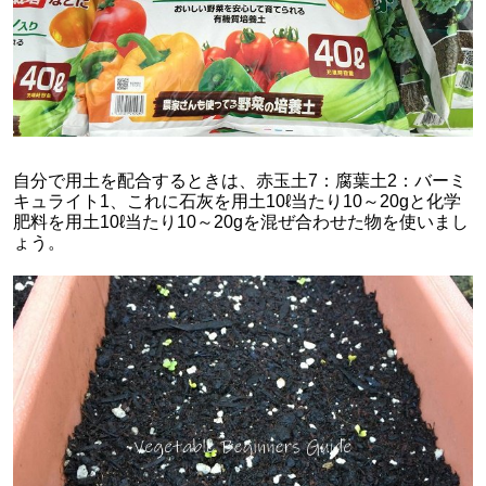
自分で用土を配合するときは、赤玉土7：腐葉土2：バーミ
キュライト1、これに石灰を用土10ℓ当たり10～20gと化学
肥料を用土10ℓ当たり10～20gを混ぜ合わせた物を使いまし
ょう。