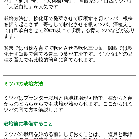
バ」「柳川1号」「大利根1号」、関西系の「白茎ミツバ」
「大阪白軸」が人気です。
栽培方法は、軟化床で発芽させて収穫する切ミツバ、根株
を掘り起こさず土寄せして軟化させる根ミツバ、深植えし
て自己軟白させて20cm以上で収穫する青ミツバなどがあり
ます。
関東では根株を育てて軟化させる軟化三つ葉、関西では軟
化せず短期で育てる青三つ葉が主流です。ミツバはどの品
種を選んでも比較的簡単に育てられます。
ミツバの栽培方法
ミツバはプランター栽培と露地栽培が可能で、種からと苗
からのどちらからでも栽培が始められます。ここからはミ
ツバの育て方を解説します。
栽培前に準備すること
ミツバの栽培を始める前にしておくことは、「道具と栽培