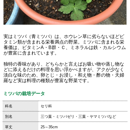
実はミツバ（青ミツバ）は、ホウレン草に劣らないほどビ
タミン類が含まれる栄養満点の野菜。ミツバに含まれる栄
養価は、ビタミンA・B群・Ｃ、ミネラルは鉄・カルシウム
が豊富に含まれています。
独特の香味があり、どちらかと言えばお吸い物や蒸し物な
どに添えるだけの料理を思い浮かべますが、アクが少なく
淡白な味のため、卵とじ・お浸し・和え物・酢の物・天婦
羅など実は料理の種類が豊富な野菜です。
ミツバの栽培データ
科名
セリ科
別名
三つ葉・ミツバゼリ・三葉・ヤマミツバなど
草丈
25～35cm