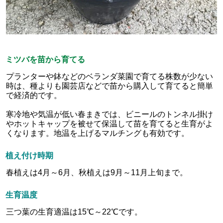
ミツバを苗から育てる
プランターや鉢などのベランダ菜園で育てる株数が少ない
時は、種よりも園芸店などで苗から購入して育てると簡単
で経済的です。
寒冷地や気温が低い春まきでは、ビニールのトンネル掛け
やホットキャップを被せて保温して苗を育てると生育がよ
くなります。地温を上げるマルチングも有効です。
植え付け時期
春植えは4月～6月、秋植えは9月～11月上旬まで。
生育温度
三つ葉の生育適温は15℃～22℃です。