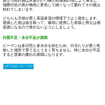
苗立ち枯れ病は本葉が2～3枚の幼苗期の頃によく発生し、
地際付近の茎が褐色に変色して細くなって萎れてその後は
枯れてしまいます。
どちらも天候が悪く高温多湿の環境下でよく発生します。
発病した苗は抜き取って、栽培に使用した容器と用土は感
染源になるので使わないようにしましょう。
日照不足・水分不足が原因
ピーマンは多日照と多水分を好むため、日当たりが悪く乾
燥した場所で育てるとうまく育ちません。特に水分が不足
すると茎葉の萎れの原因になります。
このページの先頭へ