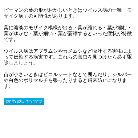
ピーマンの葉の形がおかしいときはウイルス病の一種「モ
ザイク病」の可能性があります。
葉に濃淡のモザイク模様が出る・葉が縮れる・葉が縮む・
葉がゆがむ・葉が細い・葉が萎縮するといった症状が特徴
です。
ウイルス病はアブラムシやカメムシなど吸汁する害虫によ
って伝染する病害です。これらの害虫を見つけたら必ず駆
除しましょう。
苗が小さいときはビニルシートなどで囲んだり、シルバー
や白色のポリマルチを張ったりすると飛来防止になりま
す。
このページの先頭へ