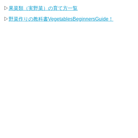
▷
果菜類（実野菜）の育て方一覧
▷
野菜作りの教科書VegetablesBeginnersGuide！