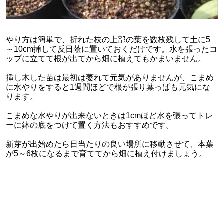
やり方は簡単で、折れた枝の上部の葉を数枚残して土に5
～10cm挿して反日蔭に置いておくだけです。水を張ったコ
ップに立てて根が出てから畑に植えてもかまいません。
挿し木した苗は最初は萎れて元気がありませんが、こまめ
に水やりをすると1週間ほどで根が張り葉っぱも元気にな
ります。
こまめな水やりが出来ないときは1cmほど水を張ってトレ
ーに鉢の底をつけて置く方法もおすすめです。
新芽が出始めたら日当たりの良い場所に移動させて、本葉
が5～6枚になるまで育ててから畑に植え付けましょう。