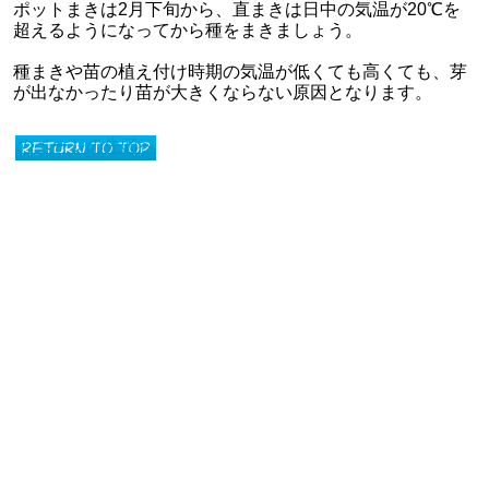
ポットまきは2月下旬から、直まきは日中の気温が20℃を
超えるようになってから種をまきましょう。
種まきや苗の植え付け時期の気温が低くても高くても、芽
が出なかったり苗が大きくならない原因となります。
このページの先頭へ