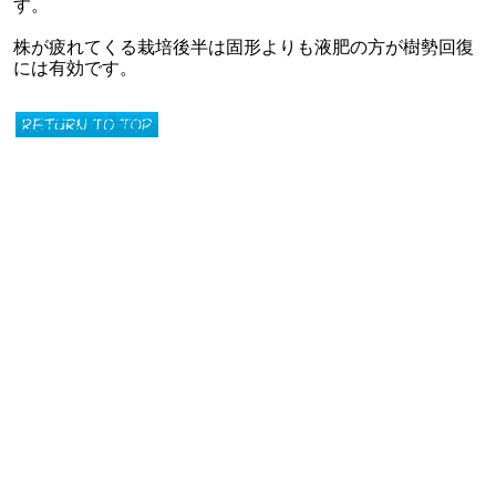
す。
株が疲れてくる栽培後半は固形よりも液肥の方が樹勢回復
には有効です。
このページの先頭へ