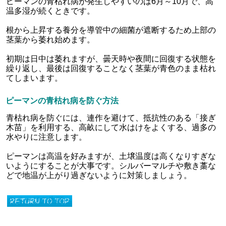
ピーマンの青枯れ病が発生しやすいのは6月～10月で、高
温多湿が続くときです。
根から上昇する養分を導管中の細菌が遮断するため上部の
茎葉から萎れ始めます。
初期は日中は萎れますが、曇天時や夜間に回復する状態を
繰り返し、最後は回復することなく茎葉が青色のまま枯れ
てしまいます。
ピーマンの青枯れ病を防ぐ方法
青枯れ病を防ぐには、連作を避けて、抵抗性のある「接ぎ
木苗」を利用する、高畝にして水はけをよくする、過多の
水やりに注意します。
ピーマンは高温を好みますが、土壌温度は高くなりすぎな
いようにすることが大事です。シルバーマルチや敷き藁な
どで地温が上がり過ぎないように対策しましょう。
このページの先頭へ