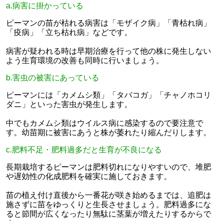
a.病害に掛かっている
ピーマンの苗が枯れる病害は「モザイク病」「青枯れ病」
「疫病」「立ち枯れ病」などです。
病害が疑われる時は早期治療を行って他の株に発生しない
よう生育環境の改善も同時に行いましょう。
b.害虫の被害にあっている
ピーマンには「カメムシ類」「タバコガ」「チャノホコリ
ダニ」といった害虫が発生します。
中でもカメムシ類はウイルス病に感染するので要注意で
す。幼苗期に被害にあうと株が萎れたり縮んだりします。
c.肥料不足・肥料過多だと生育が不良になる
長期栽培するピーマンは肥料切れになりやすいので、堆肥
や遅効性の化成肥料を確実に施しておきます。
苗の植え付け直後から一番花が咲き始めるまでは、追肥は
施さずに苗をゆっくりと生長させましょう。肥料過多にな
ると節間が広くなったり無駄に茎葉が増えたりするからで