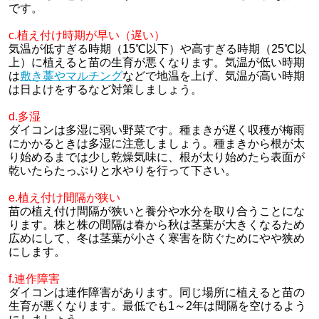
です。
c.植え付け時期が早い（遅い）
気温が低すぎる時期（15℃以下）や高すぎる時期（25℃以
上）に植えると苗の生育が悪くなります。気温が低い時期
は
敷き藁やマルチング
などで地温を上げ、気温が高い時期
は日よけをするなど対策しましょう。
d.多湿
ダイコンは多湿に弱い野菜です。種まきが遅く収穫が梅雨
にかかるときは多湿に注意しましょう。種まきから根が太
り始めるまでは少し乾燥気味に、根が太り始めたら表面が
乾いたらたっぷりと水やりを行って下さい。
e.植え付け間隔が狭い
苗の植え付け間隔が狭いと養分や水分を取り合うことにな
ります。株と株の間隔は春から秋は茎葉が大きくなるため
広めにして、冬は茎葉が小さく寒害を防ぐためにやや狭め
にします。
f.連作障害
ダイコンは連作障害があります。同じ場所に植えると苗の
生育が悪くなります。最低でも1～2年は間隔を空けるよう