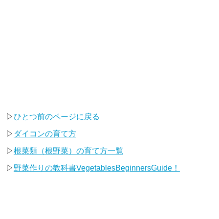
▷
ひとつ前のページに戻る
▷
ダイコンの育て方
▷
根菜類（根野菜）の育て方一覧
▷
野菜作りの教科書VegetablesBeginnersGuide！