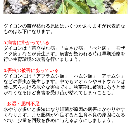
ダイコンの苗が枯れる原因はいくつかありますが代表的な
ものは以下になります。
a.病害に掛かっている
ダイコンは「苗立枯れ病」「白さび病」「べと病」「モザ
イク病」などが発生ます。病害が疑われる時は早期治療を
行い生育環境の改善を行いましょう。
b.害虫の被害にあっている
ダイコンには「アブラムシ類」「ハムシ類」「アオムシ」
などの害虫が発生します。中でもアオムシやヨトウムシは
葉に穴をあける厄介な害虫です。幼苗期に被害にあうと葉
がなくなるほど食害を受け苗が枯れてしまうことも。
c.多湿・肥料不足
水やりが多いと多湿になり細菌が原因の病害にかかりやす
くなります。また肥料が不足すると生育不良の原因になる
ので、少量を回数を多めに与えるようにしましょう。